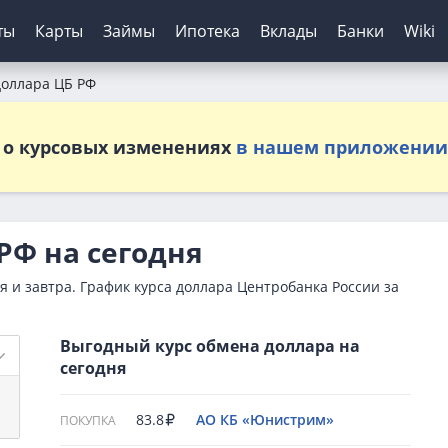
ты
Карты
Займы
Ипотека
Вклады
Банки
Wiki
доллара ЦБ РФ
шение кредитов
инги банков
ЦБ РФ
Автокредиты
Дебетовые карты
МФО
Отзывы о банках
о курсовых изменениях
в нашем приложении
я
ятор
з отказа
сирование ипотеки
х
нк
Для пенсионеров
Конвертер валют
Онлайн-заявка
Онлайн-заявка
Колибри Деньги
нка
ерам
о зарплаты
иру
рах
анк
ТБ
Калькулятор вкладов
Архив ЦБ РФ
Без первого взноса
С кэшбэком
Платиза
ы
кой
 историей
нк
мбанк
Курс доллара ЦБ
На авто с пробегом
Монеткин
ентов
ятор
банк
Банк
Курс евро ЦБ
С плохой историей
До зарплаты
РФ на сегодня
тор займов
Банк
ский Кредитный Банк
Калькулятор
Creditplus
я и завтра. График курса доллара Центробанка России за
ТБ
Kviku
анс Банк
Выгодный курс обмена доллара на
нк
сегодня
83.8
АО КБ «Юнистрим»
ПОКУПКА