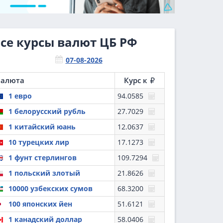
се курсы валют ЦБ РФ
Валюта
Курс к
1 евро
94.0585
1 белорусский рубль
27.7029
1 китайский юань
12.0637
10 турецких лир
17.1273
1 фунт стерлингов
109.7294
1 польский злотый
21.8626
10000 узбекских сумов
68.3200
100 японских йен
51.6121
1 канадский доллар
58.0406