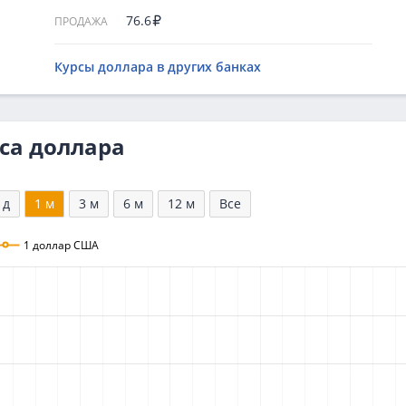
76.6
ПРОДАЖА
Курсы доллара в других банках
са доллара
 д
1 м
3 м
6 м
12 м
Все
1 доллар США