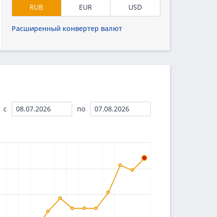
RUB
EUR
USD
Расширенный конвертер валют
c
по