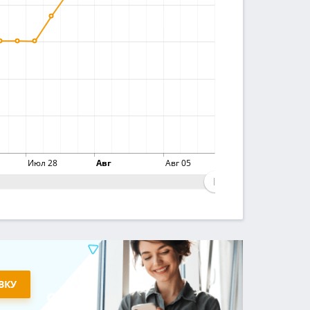
Июл 28
Авг
Авг 05
ВКУ