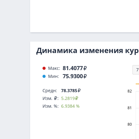
Динамика изменения кур
81.4077
Макс:
7
75.9300
Мин:
Средн:
78.3785
82
Изм.
:
5.2819
Изм. %:
6.9384
%
81
80