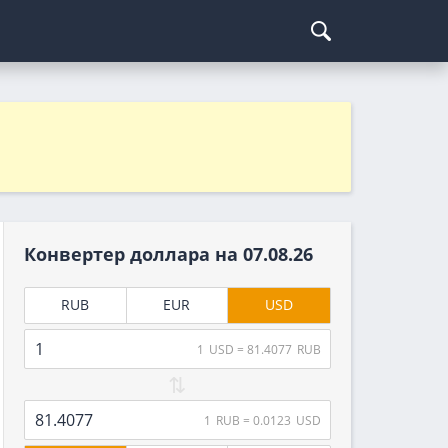
Курсы криптовалют
Кредиты для бизнеса
Погашение займов
С доставкой
Курс биткоина
Для ИП
Kviku
Бесплатные
C овердрафтом
еКапуста
На пополнение ОС
Купи не копи
МИГ Кредит
Конвертер доллара на
07.08.26
Webbankir
RUB
EUR
USD
1
USD
=
81.4077
RUB
⇅
1
RUB
=
0.0123
USD