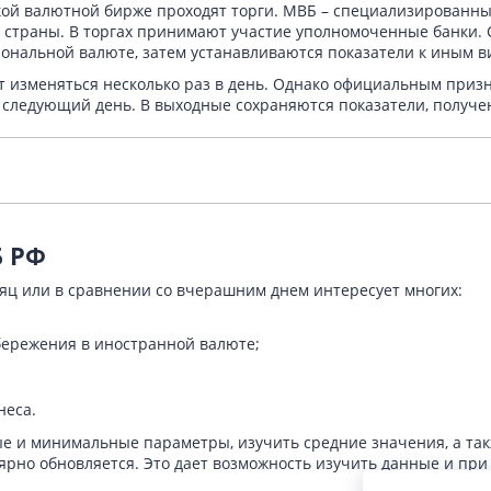
ской валютной бирже проходят торги. МВБ – специализирован
 страны. В торгах принимают участие уполномоченные банки. 
ональной валюте, затем устанавливаются показатели к иным в
ет изменяться несколько раз в день. Однако официальным приз
на следующий день. В выходные сохраняются показатели, получе
Б РФ
сяц или в сравнении со вчерашним днем интересует многих:
бережения в иностранной валюте;
неса.
е и минимальные параметры, изучить средние значения, а так
лярно обновляется. Это дает возможность изучить данные и пр