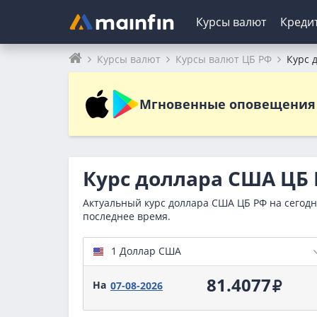
Курсы валют
Креди
Главное меню
Курсы валют
Курсы валют ЦБ РФ
Курс 
Курсы валют
Подбор кредита
Кредитные карты
Микрозаймы
Ипотека
Вклады
Банки России
Пога
Рейт
Мгновенные оповещения 
Курс доллара
Потребительские кредиты
Подбор карты
Подбор займа
Под низкий процент
Выгодные
Курс юан
Калькул
Займы бе
Рефинан
В рубля
Т-Банк
Сберба
Курс евро
Онлайн-заявка
Онлайн-заявка
Займы под залог ПТС
Многодетным
Под высокий процент
Курс фра
Пенсион
Займы д
На кварт
В долла
Хоум Б
Банк В
Курс фунта
С плохой историей
С плохой историей
Быстрые займы
Социальная ипотека
Накопительные счета
Курс йен
С достав
С плохой
На дом
В евро
ОТП Ба
Газпро
Рефинансирование кредита
С рассрочкой
Займ онлайн
На новостройку
Без проц
Новые
Калькул
Совком
Альфа-
Курс доллара США ЦБ 
Пенсионерам
Моментальные
Займы без процентов
Без первого взноса
Калькуля
Почта 
Москов
Актуальный курс доллара США ЦБ РФ на сегодн
Наличными
Займы на карту
Банк В
последнее время.
На карту
Ренесс
1 Доллар США
Калькулятор
СберБа
81.4077
На