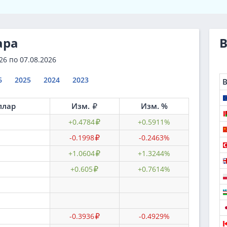
ара
В
26
по
07.08.2026
6
2025
2024
2023
ллар
Изм.
Изм. %
+0.4784
+0.5911%
-0.1998
-0.2463%
+1.0604
+1.3244%
+0.605
+0.7614%
-0.3936
-0.4929%