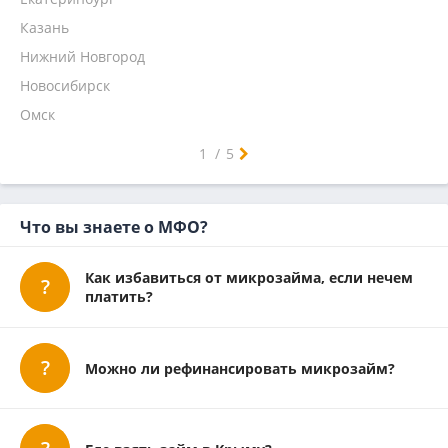
Кредит 7
Казань
Главфинанс
Нижний Новгород
Микроклад
Новосибирск
Омск
Самара
Челябинск
Ростов-на-Дону
Уфа
Красноярск
Пермь
Воронеж
Волгоград
Краснодар
Саратов
Тюмень
Тольятти
Ижевск
Барнаул
Иркутск
Ульяновск
Хабаровск
Ярославль
Владивосток
Махачкала
Томск
Оренбург
Кемерово
Новокузнецк
1
/
5
Что вы знаете о МФО?
Как избавиться от микрозайма, если нечем
платить?
Можно ли рефинансировать микрозайм?