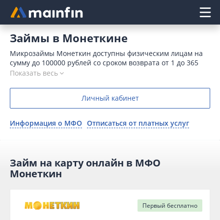
Главное меню
Займы в Монеткине
Микрозаймы Монеткин доступны физическим лицам на
сумму до 100000 рублей со сроком возврата от 1 до 365
дней. Варианты расчета с МФО многочисленны:
Показать весь
компания работает с пластиковыми карточками,
текущими счетами, электронными кошельками и
Личный кабинет
наличными. Режим обслуживания — круглосуточный без
необходимости посещать офис.
Информация о МФО
Отписаться от платных услуг
Займ на карту онлайн в МФО
Монеткин
Первый
бесплатно