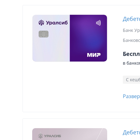
Дебет
Банк У
Банковс
Беспл
в банко
С кеш
Развер
Дебет