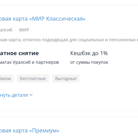
овая карта «МИР Классическая»
ралсиб
МИР
кая карта, отлично подходящая для социальных и пенсионных 
атное снятие
Кешбэк до 1%
матах Уралсиб и партнеров
от суммы покупок
бэком
Бесплатные
Выгодные
нуть детали
овая карта «Премиум»