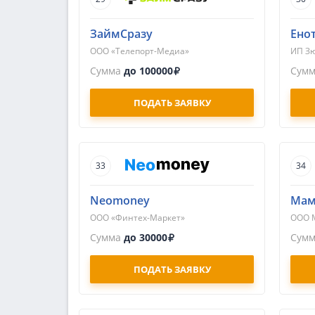
ЗаймСразу
Ено
ООО «Телепорт-Медиа»
ИП Зю
Сумма
до 100000
Сум
ПОДАТЬ ЗАЯВКУ
33
34
Neomoney
Мам
ООО «Финтех-Маркет»
ООО 
Сумма
до 30000
Сум
ПОДАТЬ ЗАЯВКУ