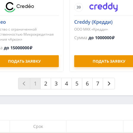
39
deo
Creddy (Кредди)
тво с ограниченной
ООО МКК «Кредди»
ственностью Микрокредитная
Сумма
до 1000000
ния «Аркон»
ма
до 15000000
ПОДАТЬ ЗАЯВКУ
ПОДАТЬ ЗАЯВКУ
1
2
3
4
5
6
7
Срок