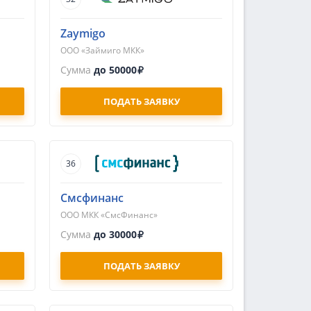
Zaymigo
ООО «Займиго МКК»
Сумма
до 50000
ПОДАТЬ ЗАЯВКУ
36
Смсфинанс
ООО МКК «СмсФинанс»
Сумма
до 30000
ПОДАТЬ ЗАЯВКУ