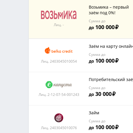
Возьмика – первый
заём под 0%!
Сумма до
Лиц. -
100 000
до
Заём на карту онлай
Сумма до
100 000
до
Лиц. 2403045010054
Потребительский за
Сумма до
30 000
до
Лиц. 2-12-07-54-001243
Займ
Сумма до
100 000
до
Лиц. 2403045010076