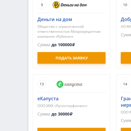
9
10
Деньги на дом
Доб
Общество с ограниченной
АО М
ответственностью Микрокредитная
Сум
компания «Рубикон»
Сумма
до 100000
ПОДАТЬ ЗАЯВКУ
13
14
еКапуста
Гра
нер
ООО МКК «Русинтерфинанс»
ООО М
Сумма
до 30000
Сум