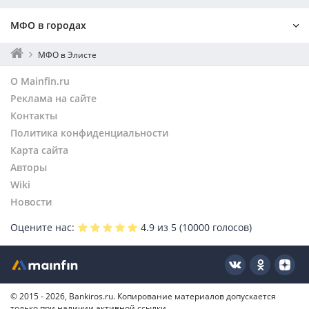
МФО в городах
Москва
МФО в Элисте
Санкт-Петербург
О Mainfin.ru
Екатеринбург
Реклама на сайте
Нижний Новгород
Контакты
Новосибирск
Политика конфиденциальности
Воронеж
Пермь
Карта сайта
Казань
Авторы
Самара
Wiki
Челябинск
Новости
Большой Царын
Оцените нас:
4.9
из 5 (
10000
голосов)
Приютное
Садовое
Краснодар
Саратов
© 2015 - 2026, Bankiros.ru. Копирование материалов допускается
Тюмень
только при наличии активной ссылки.