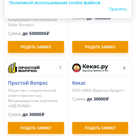
Займ-Экспресс
Займер
Политикой использования cookie-файлов
Принять
Общество с ограниченной
ПАО МКК «Займер»
ответственностью
Сумма
до 100000
микрокредитная компания
Займ-Экспресс
Сумма
до 5000000
ПОДАТЬ ЗАЯВКУ
ПОДАТЬ ЗАЯВКУ
7
8
Простой Вопрос
Кекас
Общество с ограниченной
ООО «МКК «Варенье Кредит»
ответственностью
Сумма
до 30000
Микрокредитная компания
«АДЕЛАИДА»
Сумма
до 30000
ПОДАТЬ ЗАЯВКУ
ПОДАТЬ ЗАЯВКУ