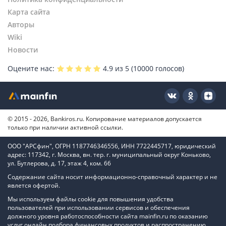
Карта сайта
Авторы
Wiki
Новости
Оцените нас:
4.9
из 5 (
10000
голосов)
© 2015 - 2026, Bankiros.ru. Копирование материалов допускается
только при наличии активной ссылки.
ООО "АРСфин", ОГРН 1187746346556, ИНН 7722445717, юридический
адрес: 117342, г. Москва, вн. тер. г. муниципальный округ Коньково,
ул. Бутлерова, д. 17, этаж 4, ком. 66
Содержание сайта носит информационно-справочный характер и не
явлется офертой.
Мы используем файлы cookie для повышения удобства
пользователей при использовании сервисов и обеспечения
должного уровня работоспособности сайта mainfin.ru по оказанию
услуг онлайн подбора финансовых продуктов и распространению