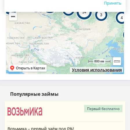
Принять
60
4
24
6
14
3
4
1
800 км
Открыть в Картах
Условия использования
Популярные займы
Первый
бесплатно
Возьмика – первый заём под 0%!