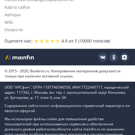
Карта сайта
Авторы
Wiki
Новости
Оцените нас:
4.9
из 5 (
10000
голосов)
© 2015 - 2026, Bankiros.ru. Копирование материалов допускается
только при наличии активной ссылки.
ООО "АРСфин", ОГРН 1187746346556, ИНН 7722445717, юридический
адрес: 117342, г. Москва, вн. тер. г. муниципальный округ Коньково,
ул. Бутлерова, д. 17, этаж 4, ком. 66
Содержание сайта носит информационно-справочный характер и не
явлется офертой.
Мы используем файлы cookie для повышения удобства
пользователей при использовании сервисов и обеспечения
должного уровня работоспособности сайта mainfin.ru по оказанию
услуг онлайн подбора финансовых продуктов и распространению