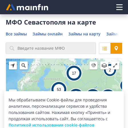
Главное меню
МФО Севастополя на карте
Все займы
Займы онлайн
Займы на карту
Займы без
2
17
3
53
48
38
26
Мы обрабатываем Cookie-файлы для проведения
220
аналитики, персонализации сервисов и удобства
24
107
9
пользования сайтом. Нажимая кнопку «Принять» и
продолжая использовать сайт, Вы соглашаетесь с
Политикой использования cookie-файлов
70