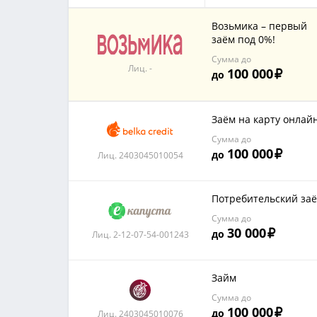
Возьмика – первый
заём под 0%!
Сумма до
Лиц. -
100 000
до
Заём на карту онлай
Сумма до
100 000
до
Лиц. 2403045010054
Потребительский за
Сумма до
30 000
до
Лиц. 2-12-07-54-001243
Займ
Сумма до
100 000
до
Лиц. 2403045010076