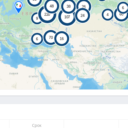
48
38
26
6
60
220
4
24
107
9
70
16
6
Срок