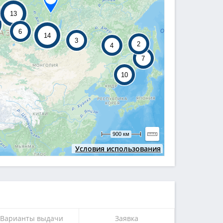
13
6
14
3
2
4
7
10
900 км
Условия использования
Варианты выдачи
Заявка