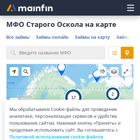
Главное меню
МФО Старого Оскола на карте
Все займы
Займы онлайн
Займы на карту
Займы без
2
17
Мы обрабатываем Cookie-файлы для проведения
3
аналитики, персонализации сервисов и удобства
53
пользования сайтом. Нажимая кнопку «Принять» и
48
38
26
продолжая использовать сайт, Вы соглашаетесь с
220
4
24
107
Политикой использования cookie-файлов
9