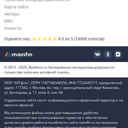
Карта сайта
Авторы
Wiki
Новости
Оцените нас:
4.9
из 5 (
10000
голосов)
© 2015 - 2026, Bankiros.ru. Копирование материалов допускается
только при наличии активной ссылки.
ООО "АРСфин", ОГРН 1187746346556, ИНН 7722445717, юридический
адрес: 117342, г. Москва, вн. тер. г. муниципальный округ Коньково,
ул. Бутлерова, д. 17, этаж 4, ком. 66
Содержание сайта носит информационно-справочный характер и не
явлется офертой.
Мы используем файлы cookie для повышения удобства
пользователей при использовании сервисов и обеспечения
должного уровня работоспособности сайта mainfin.ru по оказанию
услуг онлайн подбора финансовых продуктов и распространению