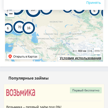
48
38
26
Принять
6
13
60
220
4
24
107
6
9
1
70
16
6
800 км
Открыть в Картах
Условия использования
Популярные займы
Первый
бесплатно
Возьмика – первый заём под 0%!