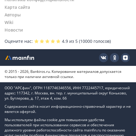
Карта сайта
Авторы
Wiki
Новости
Оцените нас:
4.9
из 5 (
10000
голосов)
© 2015 - 2026, Bankiros.ru. Копирование материалов допускается
только при наличии активной ссылки.
ООО "АРСфин", ОГРН 1187746346556, ИНН 7722445717, юридический
адрес: 117342, г. Москва, вн. тер. г. муниципальный округ Коньково,
ул. Бутлерова, д. 17, этаж 4, ком. 66
Содержание сайта носит информационно-справочный характер и не
явлется офертой.
Мы используем файлы cookie для повышения удобства
пользователей при использовании сервисов и обеспечения
должного уровня работоспособности сайта mainfin.ru по оказанию
услуг онлайн подбора финансовых продуктов и распространению