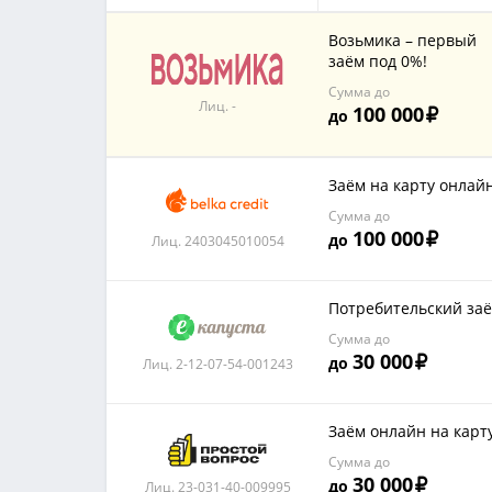
Возьмика – первый
заём под 0%!
Сумма до
Лиц. -
100 000
до
Заём на карту онлай
Сумма до
100 000
до
Лиц. 2403045010054
Потребительский за
Сумма до
30 000
до
Лиц. 2-12-07-54-001243
Заём онлайн на карт
Сумма до
30 000
до
Лиц. 23-031-40-009995