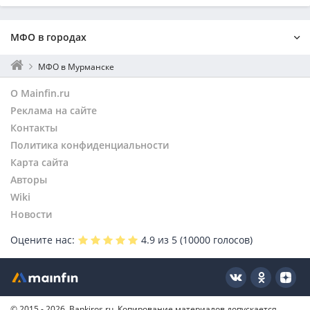
МФО в городах
Москва
МФО в Мурманске
Санкт-Петербург
О Mainfin.ru
Екатеринбург
Реклама на сайте
Нижний Новгород
Контакты
Новосибирск
Политика конфиденциальности
Ростов-на-Дону
Пермь
Карта сайта
Уфа
Авторы
Самара
Wiki
Омск
Новости
Апатиты
Оцените нас:
4.9
из 5 (
10000
голосов)
Краснодар
Саратов
Тюмень
Тольятти
© 2015 - 2026, Bankiros.ru. Копирование материалов допускается