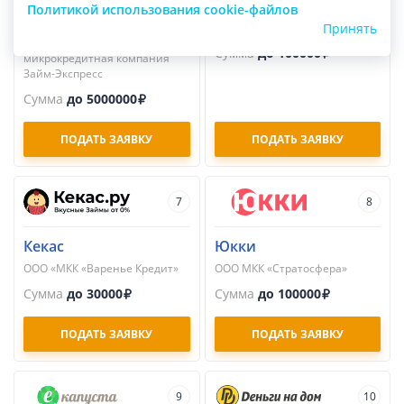
Займ-Экспресс
Займер
Политикой использования cookie-файлов
Принять
Общество с ограниченной
ПАО МКК «Займер»
ответственностью
Сумма
до 100000
микрокредитная компания
Займ-Экспресс
Сумма
до 5000000
ПОДАТЬ ЗАЯВКУ
ПОДАТЬ ЗАЯВКУ
7
8
Кекас
Юкки
ООО «МКК «Варенье Кредит»
ООО МКК «Стратосфера»
Сумма
до 30000
Сумма
до 100000
ПОДАТЬ ЗАЯВКУ
ПОДАТЬ ЗАЯВКУ
9
10