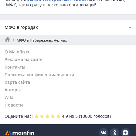
МФК, так и сразу в несколько организаций.
МФО в городах
Москва
МФО в Набережных Челнах
Санкт-Петербург
О Mainfin.ru
Екатеринбург
Реклама на сайте
Нижний Новгород
Контакты
Новосибирск
Политика конфиденциальности
Воронеж
Волгоград
Карта сайта
Челябинск
Авторы
Красноярск
Wiki
Омск
Новости
Альметьевск
Оцените нас:
4.9
из 5 (
10000
голосов)
Нижнекамск
Бугульма
Лениногорск