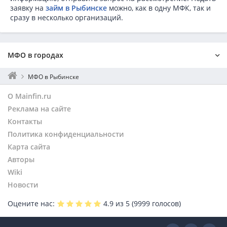
заявку на
займ в Рыбинске
можно, как в одну МФК, так и
сразу в несколько организаций.
МФО в городах
Москва
МФО в Рыбинске
Санкт-Петербург
О Mainfin.ru
Екатеринбург
Реклама на сайте
Нижний Новгород
Контакты
Новосибирск
Политика конфиденциальности
Воронеж
Пермь
Карта сайта
Уфа
Авторы
Казань
Wiki
Омск
Новости
Ярославль
Оцените нас:
4.9
из 5 (
9999
голосов)
Пречистое
Краснодар