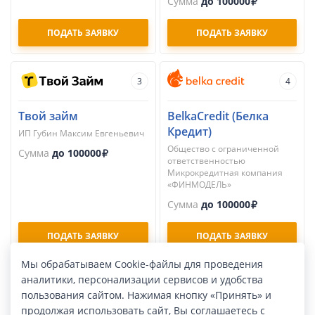
Сумма
до 100000
ПОДАТЬ ЗАЯВКУ
ПОДАТЬ ЗАЯВКУ
3
4
Твой займ
BelkaCredit (Белка
Кредит)
ИП Губин Максим Евгеньевич
Общество с ограниченной
Сумма
до 100000
ответственностью
Микрокредитная компания
«ФИНМОДЕЛЬ»
Сумма
до 100000
ПОДАТЬ ЗАЯВКУ
ПОДАТЬ ЗАЯВКУ
Мы обрабатываем Cookie-файлы для проведения
аналитики, персонализации сервисов и удобства
5
6
пользования сайтом. Нажимая кнопку «Принять» и
продолжая использовать сайт, Вы соглашаетесь с