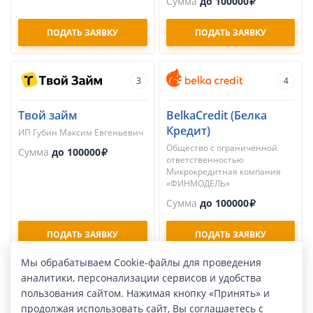
Сумма
до 100000
ПОДАТЬ ЗАЯВКУ
ПОДАТЬ ЗАЯВКУ
3
4
Твой займ
BelkaCredit (Белка
Кредит)
ИП Губин Максим Евгеньевич
Общество с ограниченной
Сумма
до 100000
ответственностью
Микрокредитная компания
«ФИНМОДЕЛЬ»
Сумма
до 100000
ПОДАТЬ ЗАЯВКУ
ПОДАТЬ ЗАЯВКУ
Мы обрабатываем Cookie-файлы для проведения
аналитики, персонализации сервисов и удобства
5
6
пользования сайтом. Нажимая кнопку «Принять» и
продолжая использовать сайт, Вы соглашаетесь с