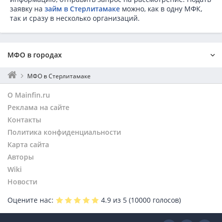
заявку на
займ в Стерлитамаке
можно, как в одну МФК,
так и сразу в несколько организаций.
МФО в городах
Москва
МФО в Стерлитамаке
Санкт-Петербург
О Mainfin.ru
Екатеринбург
Реклама на сайте
Нижний Новгород
Контакты
Новосибирск
Политика конфиденциальности
Волгоград
Ростов-на-Дону
Карта сайта
Пермь
Авторы
Уфа
Wiki
Челябинск
Новости
Октябрьский Башкортостан
Оцените нас:
4.9
из 5 (
10000
голосов)
Краснодар
Саратов