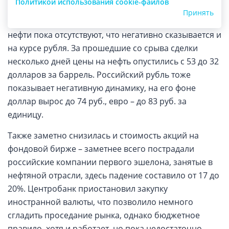
Политикой использования cookie-файлов
Ситуация на топливном рынке остается
Принять
нестабильной – предпосылки для роста стоимости
нефти пока отсутствуют, что негативно сказывается и
на курсе рубля. За прошедшие со срыва сделки
несколько дней цены на нефть опустились с 53 до 32
долларов за баррель. Российский рубль тоже
показывает негативную динамику, на его фоне
доллар вырос до 74 руб., евро – до 83 руб. за
единицу.
Также заметно снизилась и стоимость акций на
фондовой бирже – заметнее всего пострадали
российские компании первого эшелона, занятые в
нефтяной отрасли, здесь падение составило от 17 до
20%. Центробанк приостановил закупку
иностранной валюты, что позволило немного
сгладить проседание рынка, однако бюджетное
правило, хотя и работает, но пока недостаточно