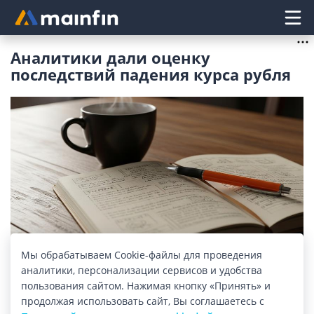
Главное меню
Аналитики дали оценку
последствий падения курса рубля
Изображение: mainfin.ru
Мы обрабатываем Cookie-файлы для проведения
аналитики, персонализации сервисов и удобства
пользования сайтом. Нажимая кнопку «Принять» и
Что сейчас происходит на рынке с рублем
и нефтью?
продолжая использовать сайт, Вы соглашаетесь с