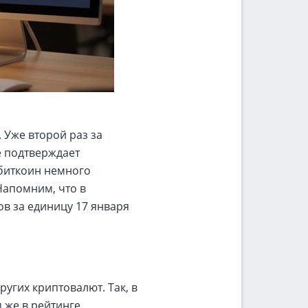
 Уже второй раз за
е подтверждает
 биткоин немного
Напомним, что в
в за единицу 17 января
ругих криптовалют. Так, в
 же в рейтинге