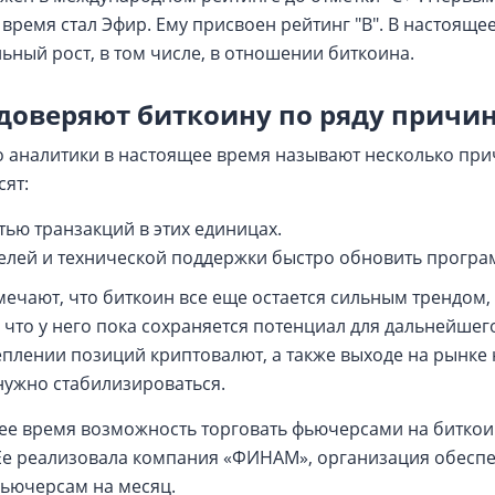
время стал Эфир. Ему присвоен рейтинг "В". В настояще
ьный рост, в том числе, в отношении биткоина.
доверяют биткоину по ряду причи
о аналитики в настоящее время называют несколько пр
сят:
ью транзакций в этих единицах.
телей и технической поддержки быстро обновить програ
мечают, что биткоин все еще остается сильным трендо
 что у него пока сохраняется потенциал для дальнейшег
еплении позиций криптовалют, а также выходе на рынке
нужно стабилизироваться.
ее время возможность торговать фьючерсами на биткои
Ее реализовала компания «ФИНАМ», организация обесп
фьючерсам на месяц.