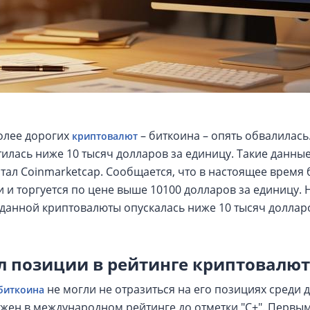
олее дорогих
– биткоина – опять обвалилась.
криптовалют
тилась ниже 10 тысяч долларов за единицу. Такие данны
ал Coinmarketcap. Сообщается, что в настоящее время
 и торгуется по цене выше 10100 долларов за единицу. 
 данной криптовалюты опускалась ниже 10 тысяч долларо
л позиции в рейтинге криптовалют
не могли не отразиться на его позициях среди д
биткоина
жен в международном рейтинге до отметки "С+". Первым