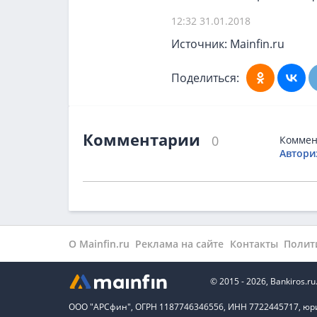
12:32 31.01.2018
Источник: Mainfin.ru
Поделиться:
Комментарии
0
Коммен
Автори
О Mainfin.ru
Реклама на сайте
Контакты
Полит
© 2015 - 2026, Bankiros
ООО "АРСфин", ОГРН 1187746346556, ИНН 7722445717, юридиче