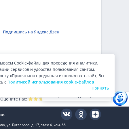
Подпишись на Яндекс.Дзен
ользователи.
ываем Cookie-файлы для проведения аналитики,
ции сервисов и удобства пользования сайтом.
опку «Принять» и продолжая использовать сайт, Вы
сь с
Политикой использования cookie-файлов
Принять
Что случилось с долларом?
Оцените нас:
4.9
из 5 (
10000
голосов)
ки.
 ул. Бутлерова, д. 17, этаж 4, ком. 66