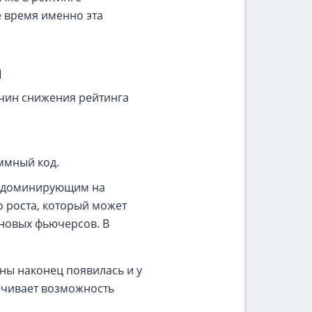
е время именно эта
н
ичин снижения рейтинга
ммный код.
м, доминирующим на
о роста, который может
 новых фьючерсов. В
ны наконец появилась и у
ечивает возможность