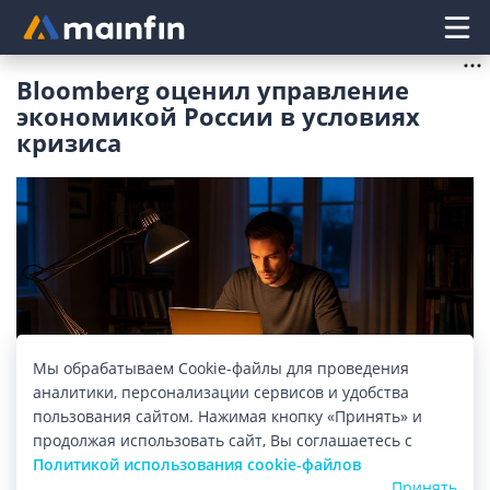
Главное меню
Bloomberg оценил управление
экономикой России в условиях
кризиса
Мы обрабатываем Cookie-файлы для проведения
аналитики, персонализации сервисов и удобства
пользования сайтом. Нажимая кнопку «Принять» и
Изображение: mainfin.ru
продолжая использовать сайт, Вы соглашаетесь с
Рейтинговое агентство «Bloomberg» опросило
Политикой использования cookie-файлов
Принять