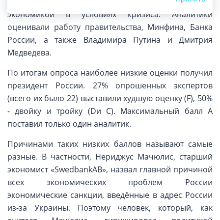
экспертов на тему управления российской
экономикой в условиях кризиса. Аналитики
оценивали работу правительства, Минфина, Банка
России, а также Владимира Путина и Дмитрия
Медведева.
По итогам опроса наиболее низкие оценки получил
президент России. 27% опрошенных экспертов
(всего их было 22) выставили худшую оценку (F), 50%
- двойку и тройку (Dи C). Максимальный балл А
поставил только один аналитик.
Причинами таких низких баллов называют самые
разные. В частности, Нериджус Мачюлис, старший
экономист «SwedbankAB», назвал главной причиной
всех экономических проблем России
экономические санкции, введённые в адрес России
из-за Украины. Поэтому человек, который, как