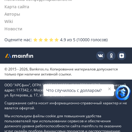
Карта сайта
Авторы
Wiki
Новости
Оцените нас:
4.9
из 5 (
10000
голосов)
© 2015 - 2026, Bankiros.ru. Копирование материалов допускается
только при наличии активной ссылки.
ООО "АРСфин", ОГРН 1187746346556, ИНН 7722445717, юридический
адрес: 117342, г. Москва, вн. тер. г. муниципальный округ Коньково,
Что случилось с долларом?
ул. Бутлерова, д. 17, этаж 4, ком. 66
Содержание сайта носит информационно-справочный характер и не
явлется офертой.
Мы используем файлы cookie для повышения удобства
пользователей при использовании сервисов и обеспечения
должного уровня работоспособности сайта mainfin.ru по оказанию
услуг онлайн подбора финансовых продуктов и распространению