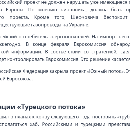
российский проект не должен нарушать уже имеющиеся 
из Европы. По мнению чиновника, должна быть пр
ого проекта. Кроме того, Шефчовича беспокоит
уществующие газопроводы на Украине.
нейший потребитель энергоносителей. На импорт нефти
ежегодно. В конце февраля Еврокомиссия обнарод
кой информации. В соответствии со стратегией, сде
ет контролировать Еврокомиссия. Это решение касается
оссийская Федерация закрыла проект «Южный поток». 
ей Евросоюза.
ации «Турецкого потока»
щил о планах к концу следующего года построить «труб
сполагаться хаб. Российскими и турецкими предста