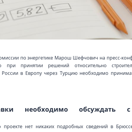
комиссии по энергетике Марош Шефчович на пресс-конф
о при принятии решений относительно строител
з России в Европу через Турцию необходимо приним
авки необходимо обсуждать с
о проекте нет никаких подробных сведений в Брюсс