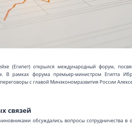
йхе (Египет) открылся международный форум, посв
м. В рамках форума премьер-министром Египта И
переговоры с главой Минэкономразвития России Алекс
ых связей
 чиновниками обсуждались вопросы сотрудничества в 