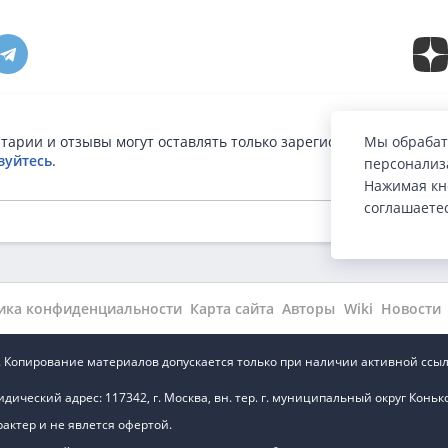
тарии и отзывы могут оставлять только зарегистрированные п
Мы обрабат
зуйтесь
.
персонализа
Нажимая кн
соглашаете
ика конфиденциальности
Карта сайта
Авторы
Wiki
Новости
.ru. Копирование материалов допускается только при наличии активной ссыл
ский адрес: 117342, г. Москва, вн. тер. г. муниципальный округ Коньково,
ктер и не явлется офертой.