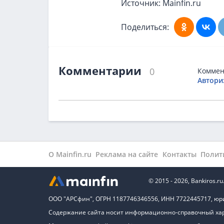
Источник: Mainfin.ru
Поделиться:
Комментарии
0
Коммен
Автори
О Mainfin.ru
Реклама на сайте
Контакты
Полит
© 2015 - 2026, Bankiros
ООО "АРСфин", ОГРН 1187746346556, ИНН 7722445717, юридиче
Содержание сайта носит информационно-справочный хара