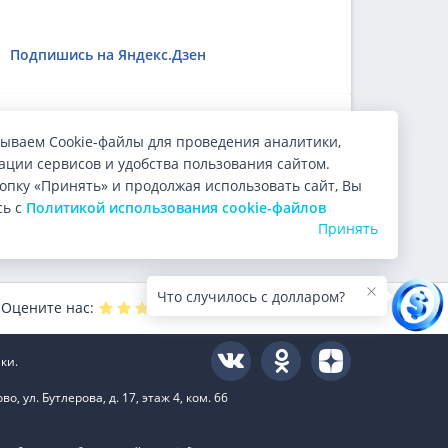
Подпишись на Яндекс.Дзен
ользователи.
ываем Cookie-файлы для проведения аналитики,
ции сервисов и удобства пользования сайтом.
опку «Принять» и продолжая использовать сайт, Вы
сь с
Политикой использования cookie-файлов
Принять
Что случилось с долларом?
Оцените нас:
4.9
из 5 (
10000
голосов)
ки.
 ул. Бутлерова, д. 17, этаж 4, ком. 66