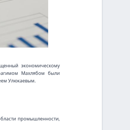
ященный экономическому
брагимом Махлябом были
еем Улюкаевым.
области промышленности,