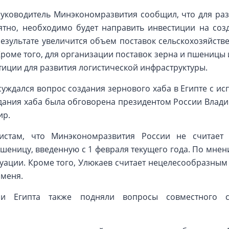
руководитель Минэкономразвития сообщил, что для раз
ятно, необходимо будет направить инвестиции на со
результате увеличится объем поставок сельскохозяйств
оме того, для организации поставок зерна и пшеницы и
тиции для развития логистической инфраструктуры.
суждался вопрос создания зернового хаба в Египте с ис
здания хаба была обговорена президентом России Влад
ир.
истам, что Минэкономразвития России не считае
шеницу, введенную с 1 февраля текущего года. По мне
уации. Кроме того, Улюкаев считает нецелесообразным
чменя.
 и Египта также подняли вопросы совместного с