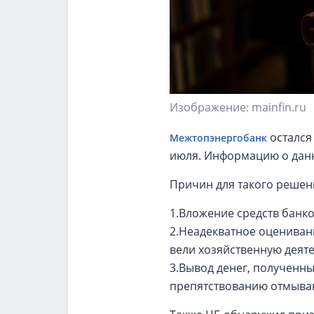
Изображение: mainfin.ru
остался
Межтопэнергобанк
июля. Информацию о данн
Причин для такого решени
1.Вложение средств банк
2.Неадекватное оцениван
вели хозяйственную деяте
3.Вывод денег, полученн
препятствованию отмыван