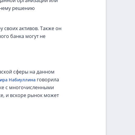
 данной организации или
ешнему решению
у своих активов. Также он
ного банка могут не
вской сферы на данном
говорила
ира Набиуллина
нке с многочисленными
е, и вскоре рынок может