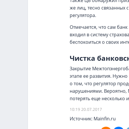
Также ЦБ обнаружил приз
же лиц, тесно связанных 
регулятора.
Отмечается, что сам банк
входил в систему страхов
беспокоиться о своих инте
Чистка банковс
Закрытие Межтопэнергоб
этапе ее развития. Нужно
о том, что регулятор пр
нарушениями. Вероятно, 
потерять еще несколько и
10:19 20.07.2017
Источник: Mainfin.ru