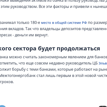
наки выведения активов из банка в пользу руководства
с этим руководством. Все эти факторы и привели к нын
 занимал только 180-е
по размер
место в общей системе РФ
ания вкладов. Так что владельцы депозитов представлен
ресах - деньги им вернут.
кого сектора будет продолжаться
анка можно считать закономерным явлением для банко
 отметить, что еще совсем недавно руководитель ЦБ
Эльв
одолжит борьбу с теми банками, которые работают на ры
Межтопэнергобанк стал лишь первым в этой новой чистк
гроков.