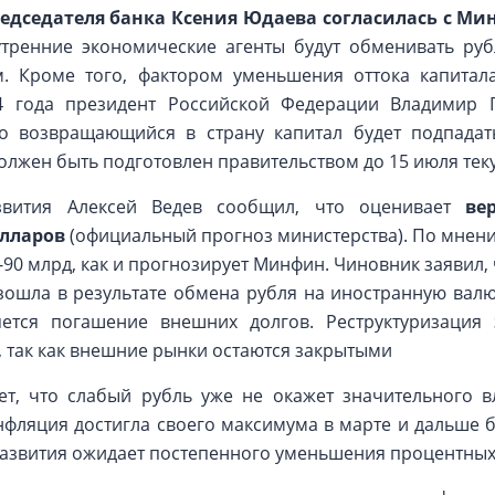
едседателя банка Ксения Юдаева согласилась с Ми
нутренние экономические агенты будут обменивать ру
. Кроме того, фактором уменьшения оттока капитал
4 года президент Российской Федерации Владимир 
о возвращающийся в страну капитал будет подпада
олжен быть подготовлен правительством до 15 июля теку
звития Алексей Ведев сообщил, что оценивает
ве
олларов
(официальный прогноз министерства). По мнению
-90 млрд, как и прогнозирует Минфин. Чиновник заявил, 
изошла в результате обмена рубля на иностранную валю
ется погашение внешних долгов. Реструктуризация 
 так как внешние рынки остаются закрытыми
ает, что слабый рубль уже не окажет значительного 
ляция достигла своего максимума в марте и дальше б
азвития ожидает постепенного уменьшения процентных 