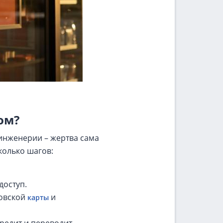
ом?
инженерии – жертва сама
колько шагов:
доступ.
ковской
и
карты