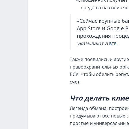
Мошенник получает д
средства на свой сче
«Сейчас крупные ба
App Store и Google 
прохождения процед
указывают в
.
ВТБ
Также появились и други
правоохранительных орга
ВСУ: чтобы обелить репу
счет.
Что делать кли
Легенда обмана, построе
придумывают все новые с
простые и универсальные