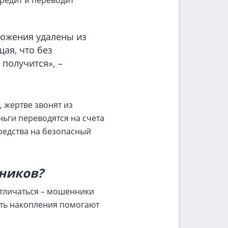
кредит и переводит
ложения удалены из
ая, что без
 получится»,
–
 жертве звонят из
ьги переводятся на счета
редства на безопасный
ников?
тличаться – мошенники
ить накопления помогают