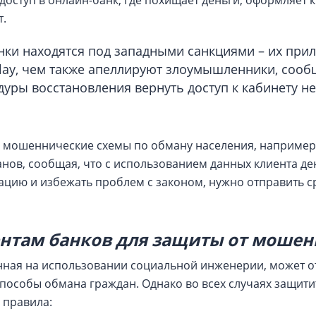
оступ в онлайн-банк, где похищает деньги, оформляет 
т.
нки находятся под западными санкциями – их при
Play, чем также апеллируют злоумышленники, сообщ
уры восстановления вернуть доступ к кабинету не
е мошеннические схемы по обману населения, например,
нов, сообщая, что с использованием данных клиента ден
тацию и избежать проблем с законом, нужно отправить с
ентам банков для защиты от мошен
нная на использовании социальной инженерии, может о
пособы обмана граждан. Однако во всех случаях защит
 правила: