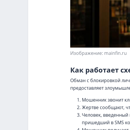
Изображение: mainfin.ru
Как работает с
Обман с блокировкой лич
предоставляет злоумышле
Мошенник звонит кли
Жертве сообщают, чт
Человек, введенный
пришедший в SMS ко