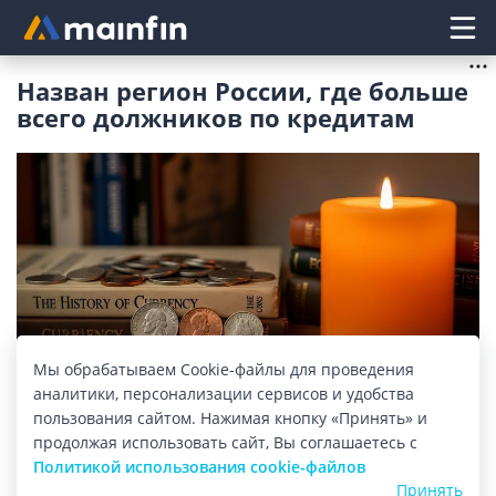
Главное меню
Назван регион России, где больше
всего должников по кредитам
Мы обрабатываем Cookie-файлы для проведения
аналитики, персонализации сервисов и удобства
Изображение: mainfin.ru
пользования сайтом. Нажимая кнопку «Принять» и
продолжая использовать сайт, Вы соглашаетесь с
Федеральная Служба Судебных Приставов
Политикой использования cookie-файлов
подготовила данные статистики за первое
Принять