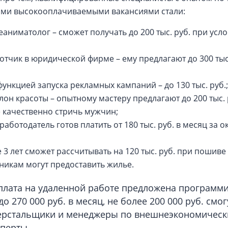
ыми высокооплачиваемыми вакансиями стали:
еаниматолог – сможет получать до 200 тыс. руб. при ус
чик в юридической фирме – ему предлагают до 300 тыс. 
 функцией запуска рекламных кампаний – до 130 тыс. руб.;
лон красоты – опытному мастеру предлагают до 200 тыс. 
 качественно стричь мужчин;
аботодатель готов платить от 180 тыс. руб. в месяц за о
 3 лет сможет рассчитывать на 120 тыс. руб. при пошив
никам могут предоставить жилье.
плата на удаленной работе предложена программис
о 270 000 руб. в месяц, не более 200 000 руб. смо
ерстальщики и менеджеры по внешнеэкономически
сперты.