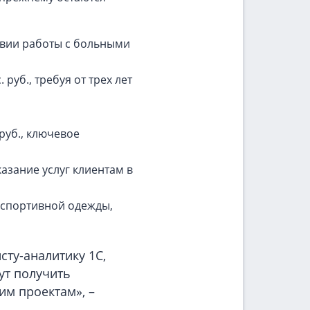
ловии работы с больными
руб., требуя от трех лет
руб., ключевое
казание услуг клиентам в
е спортивной одежды,
ту-аналитику 1С,
гут получить
м проектам», –