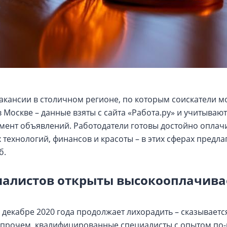
акансии в столичном регионе, по которым соискатели мо
 Москве – данные взяты с сайта «Работа.ру» и учитываю
мент объявлений. Работодатели готовы достойно оплачи
технологий, финансов и красоты – в этих сферах предл
б.
иалистов открыты высокооплачив
 декабре 2020 года продолжает лихорадить – сказывает
Впрочем, квалифицированные специалисты с опытом по