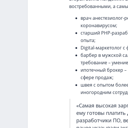
востребованными, а сам
врач анестезиолог-р
коронавирусом;
старший PHP-разработ
опыта;
Digital-маркетолог с
барбер в мужской са
требование – умение
ипотечный брокер – р
сфере продаж;
швея с опытом более
иногородним сотруд
«Самая высокая зар
ему готовы платить д
разработчики ПО, в
ранее указывали эк