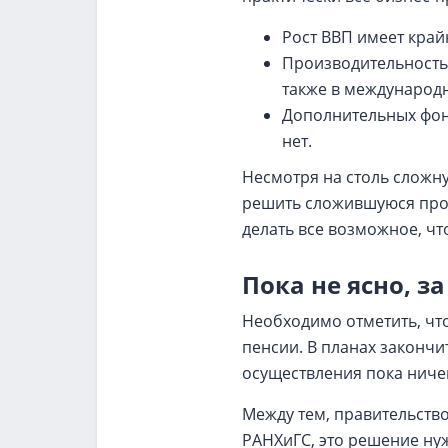
Рост ВВП имеет край
Производительность
также в международн
Дополнительных фонд
нет.
Несмотря на столь сложн
решить сложившуюся проб
делать все возможное, чт
Пока не ясно, з
Необходимо отметить, что
пенсии. В планах закончи
осуществления пока ничег
Между тем, правительств
РАНХиГС, это решение нуж