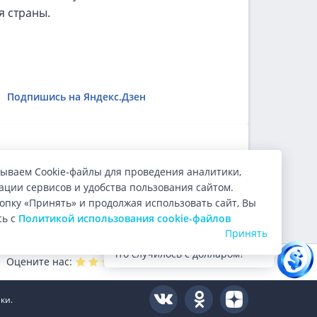
я страны.
Подпишись на Яндекс.Дзен
ользователи.
ываем Cookie-файлы для проведения аналитики,
ции сервисов и удобства пользования сайтом.
опку «Принять» и продолжая использовать сайт, Вы
сь с
Политикой использования cookie-файлов
Принять
Что случилось с долларом?
Оцените нас:
4.9
из 5 (
9999
голосов)
ки.