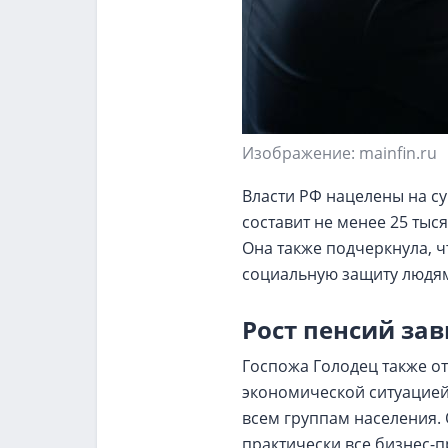
Изображение: mainfin.ru
Власти РФ нацелены на су
составит не менее 25 тыс
Она также подчеркнула, ч
социальную защиту людям
Рост пенсий за
Госпожа Голодец также от
экономической ситуацией
всем группам населения.
практически все бизнес-п