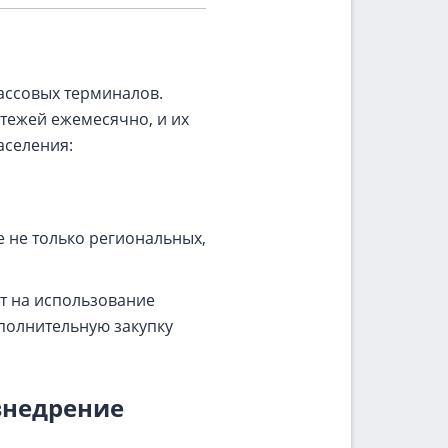
ассовых терминалов.
атежей ежемесячно, и их
аселения:
е не только региональных,
ут на использование
ополнительную закупку
внедрение