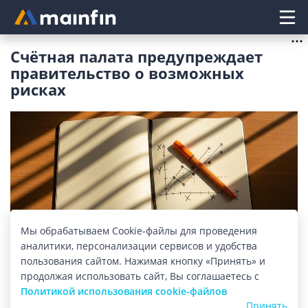
Главное меню
Счётная палата предупреждает
правительство о возможных
рисках
Мы обрабатываем Cookie-файлы для проведения
аналитики, персонализации сервисов и удобства
пользования сайтом. Нажимая кнопку «Принять» и
Изображение: mainfin.ru
продолжая использовать сайт, Вы соглашаетесь с
Политикой использования cookie-файлов
Цены на нефть в 2016-2018 годах могут оказаться
Принять