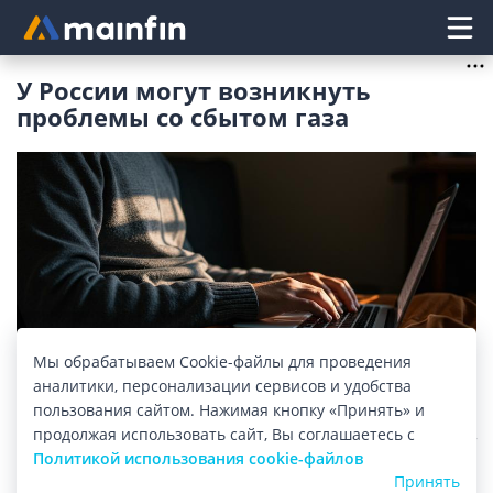
Главное меню
У России могут возникнуть
проблемы со сбытом газа
Мы обрабатываем Cookie-файлы для проведения
аналитики, персонализации сервисов и удобства
Изображение: mainfin.ru
пользования сайтом. Нажимая кнопку «Принять» и
продолжая использовать сайт, Вы соглашаетесь с
В скором времени Российской Федерации будет
Политикой использования cookie-файлов
некуда девать добытый газ. Об этом доложил
Принять