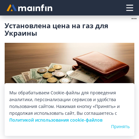
Главное меню
Установлена цена на газ для
Украины
Мы обрабатываем Cookie-файлы для проведения
аналитики, персонализации сервисов и удобства
пользования сайтом. Нажимая кнопку «Принять» и
Изображение: mainfin.ru
продолжая использовать сайт, Вы соглашаетесь с
Политикой использования cookie-файлов
Стоимость российского газа для Украины с 1
Принять
октября по 31 декабря текущего года будет