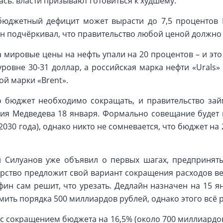
сь: власти призывают готовиться к худшему.
бюджетный дефицит может вырасти до 7,5 процентов В
н подчёркивал, что правительство любой ценой должно 
а мировые цены на нефть упали на 20 процентов – и это
ровне 30-31 доллар, а российская марка нефти «Urals»
й марки «Brent».
о бюджет необходимо сокращать, и правительство зай
ия Медведева 18 января. Формально совещание будет
030 года), однако никто не сомневается, что бюджет на 
 Силуанов уже объявил о первых шагах, предпринят
рство предложит свой вариант сокращения расходов ве
ин сам решит, что урезать. Дедлайн назначен на 15 
мить порядка 500 миллиардов рублей, однако этого всё 
 с сокращением бюджета на 16,5% (около 700 миллиардов