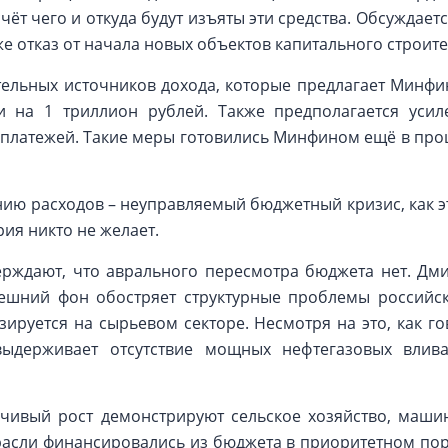
счёт чего и откуда будут изъяты эти средства. Обсуждае
кже отказ от начала новых объектов капитального строите
тельных источников дохода, которые предлагает Минфин,
и на 1 триллион рублей. Также предполагается уси
платежей. Такие меры готовились Минфином ещё в про
ию расходов – неуправляемый бюджетный кризис, как это
рия никто не желает.
ерждают, что аврального пересмотра бюджета нет. Дми
ешний фон обостряет структурные проблемы российск
зируется на сырьевом секторе. Несмотря на это, как г
выдерживает отсутствие мощных нефтегазовых влив
чивый рост демонстрируют сельское хозяйство, маши
асли финансировались из бюджета в приоритетном пор