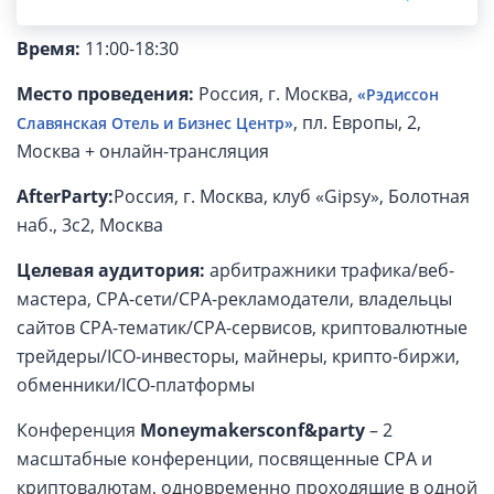
Дата:
19 декабря 2017 года
Время:
11:00-18:30
Место проведения:
Россия, г. Москва,
«Рэдиссон
,
пл. Европы, 2,
Славянская Отель и Бизнес Центр»
Москва + онлайн-трансляция
AfterParty:
Россия, г. Москва, клуб «Gipsy», Болотная
наб., 3с2, Москва
Целевая аудитория:
арбитражники трафика/веб-
мастера, CPA-сети/CPA-рекламодатели, владельцы
сайтов CPA-тематик/CPA-сервисов, криптовалютные
трейдеры/ICO-инвесторы, майнеры, крипто-биржи,
обменники/ICO-платформы
Конференция
Moneymakers
conf&party
– 2
масштабные конференции, посвященные CPA и
криптовалютам, одновременно проходящие в одной