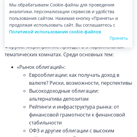
Посетители смогут изучить стратегии лидеров
Мы обрабатываем Cookie-файлы для проведения
рынка, познакомиться с трендами мира
,
инвестиций
аналитики, персонализации сервисов и удобства
а также открыть для себя новые привлекательные
пользования сайтом. Нажимая кнопку «Принять» и
продолжая использовать сайт, Вы соглашаетесь с
рынки.
Политикой использования cookie-файлов
Принять
Организаторы сообщают о готовности программы
Форума. Мероприятие пройдет в 5 параллельных
тематических комнатах. Среди основных тем:
«Рынок облигаций»:
Еврооблигации: как получать доход в
валюте? Риски, возможности, перспективы
Высокодоходные облигации:
альтернатива депозитам
Рейтинги и инфраструктура рынка: от
финансовой грамотности к финансовой
стабильности
ОФЗ и другие облигации с высоким