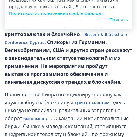
продолжая использовать сайт, Вы соглашаетесь с
Политикой использования cookie-файлов
Изображение: mainfin.ru
Принять
30 ноября в Лимасоле пройдет конференция о
криптовалютах и блокчейне –
Bitcoin & Blockchain
. Спикеры из Германии,
Conference Cyprus
Великобритании, США и других стран расскажут
о законодательном статусе технологий и их
применении. На мероприятии пройдут
выставка программного обеспечения и
панельная дискуссия о трендах в блокчейне.
Правительство Кипра позиционирует страну как
дружелюбную к блокчейну и
: здесь
криптовалютам
никогда не вводилось радикальных запретов на
оборот
, ICO-кампании и криптовалютные
биткоинов
биржи. Однако у молодых компаний, стремящихся
внедрить криптовалюту и блокчейн по-прежнему