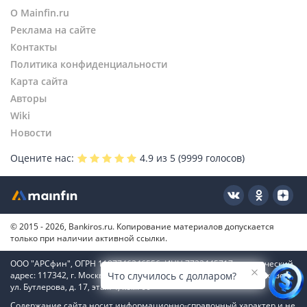
О Mainfin.ru
Реклама на сайте
Контакты
Политика конфиденциальности
Карта сайта
Авторы
Wiki
Новости
Оцените нас:
4.9
из 5 (
9999
голосов)
© 2015 - 2026, Bankiros.ru. Копирование материалов допускается
только при наличии активной ссылки.
ООО "АРСфин", ОГРН 1187746346556, ИНН 7722445717, юридический
Что случилось с долларом?
адрес: 117342, г. Москва, вн. тер. г. муниципальный округ Коньково,
ул. Бутлерова, д. 17, этаж 4, ком. 66
Содержание сайта носит информационно-справочный характер и не