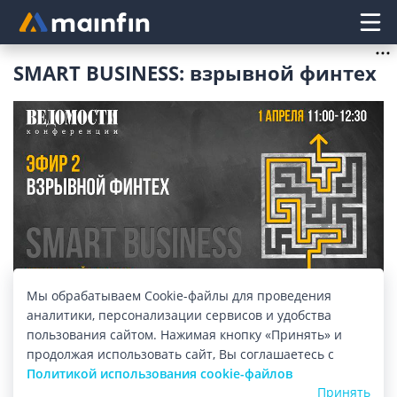
Главное меню
SMART BUSINESS: взрывной финтех
Мы обрабатываем Cookie-файлы для проведения
Изображение: mainfin.ru
аналитики, персонализации сервисов и удобства
Деловое издание «Ведомости» запускает серию
пользования сайтом. Нажимая кнопку «Принять» и
продолжая использовать сайт, Вы соглашаетесь с
онлайн-эфиров «SMART BUSINESS» про управление,
Политикой использования cookie-файлов
бизнес и цифровые технологии. Вас ждет четыре
Принять