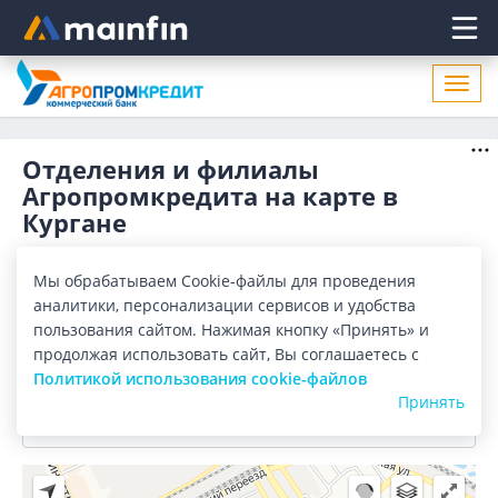
Главное меню
Откр
нави
Отделения и филиалы
Агропромкредита на карте в
Кургане
Отделения
Банкоматы
Мы обрабатываем Cookie-файлы для проведения
аналитики, персонализации сервисов и удобства
Все банки
Карта
Список
пользования сайтом. Нажимая кнопку «Принять» и
продолжая использовать сайт, Вы соглашаетесь с
Город:
Курган
Политикой использования cookie-файлов
Принять