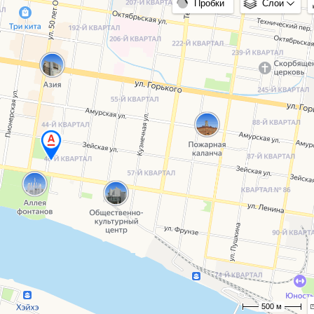
Пробки
Слои
500 м