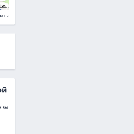
ния
маты
ой
е вы