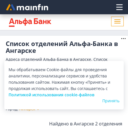
Главное меню
Откр
нави
Список отделений Альфа-Банка в
Ангарске
Адреса отделений Альфа-Банка в Ангарске. Список
адресов, поиск ближайшего отделения Альфа-Банка в
Мы обрабатываем Cookie-файлы для проведения
Ангарске по адресу, названию. Часы работы, телефоны,
Показать весь
контактные данные.
аналитики, персонализации сервисов и удобства
Отделения
Банкоматы
пользования сайтом. Нажимая кнопку «Принять» и
продолжая использовать сайт, Вы соглашаетесь с
Политикой использования cookie-файлов
Все банки
Карта
Список
Принять
Город:
Ангарск
Найдено в Ангарске
2 отделения