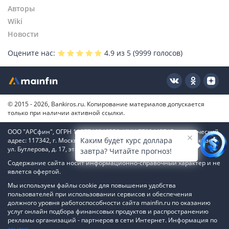
Авторы
Wiki
Новости
Оцените нас:
4.9
из 5 (
9999
голосов)
© 2015 - 2026, Bankiros.ru. Копирование материалов допускается
только при наличии активной ссылки.
ООО "АРСфин", ОГРН 1187746346556, ИНН 7722445717, юридический
Каким будет курс доллара
адрес: 117342, г. Москва, вн. тер. г. муниципальный округ Коньково,
ул. Бутлерова, д. 17, этаж 4, ком. 66
завтра? Читайте прогноз!
Содержание сайта носит информационно-справочный характер и не
явлется офертой.
Мы используем файлы cookie для повышения удобства
пользователей при использовании сервисов и обеспечения
должного уровня работоспособности сайта mainfin.ru по оказанию
услуг онлайн подбора финансовых продуктов и распространению
рекламы организаций - партнеров в сети Интернет. Информация по
ссылке
.