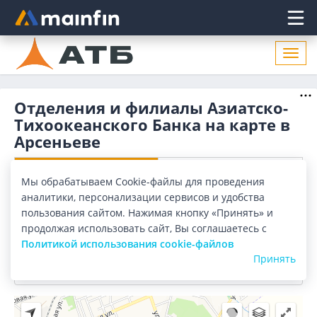
Главное меню
Откр
нави
Отделения и филиалы Азиатско-
Тихоокеанского Банка на карте в
Арсеньеве
Отделения
Банкоматы
Мы обрабатываем Cookie-файлы для проведения
аналитики, персонализации сервисов и удобства
Все банки
Карта
Список
пользования сайтом. Нажимая кнопку «Принять» и
продолжая использовать сайт, Вы соглашаетесь с
Город:
Арсеньев
Политикой использования cookie-файлов
Принять