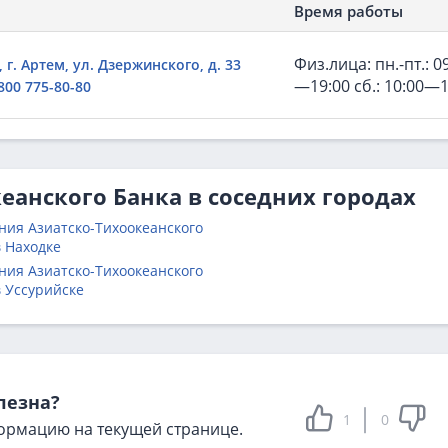
Время работы
Физ.лица: пн.-пт.: 0
г. Артем, ул. Дзержинского, д. 33
—19:00 сб.: 10:00—1
800 775-80-80
еанского Банка в соседних городах
ния Азиатско-Тихоокеанского
в Находке
ния Азиатско-Тихоокеанского
в Уссурийске
лезна?
1
0
ормацию на текущей странице.