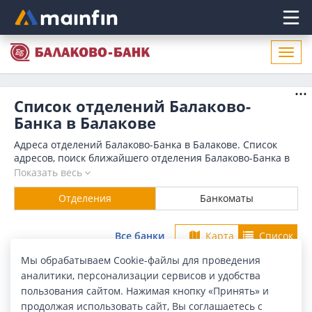
Главное меню
Откр
нави
Список отделений Балаково-
Банка в Балакове
Адреса отделений Балаково-Банка в Балакове. Список
адресов, поиск ближайшего отделения Балаково-Банка в
Балакове по адресу, названию. Часы работы, телефоны,
Показать весь
контактные данные.
Отделения
Банкоматы
Все банки
Карта
Список
Мы обрабатываем Cookie-файлы для проведения
Город:
Балаково
аналитики, персонализации сервисов и удобства
пользования сайтом. Нажимая кнопку «Принять» и
Найдено в Балакове
10 отделений
продолжая использовать сайт, Вы соглашаетесь с