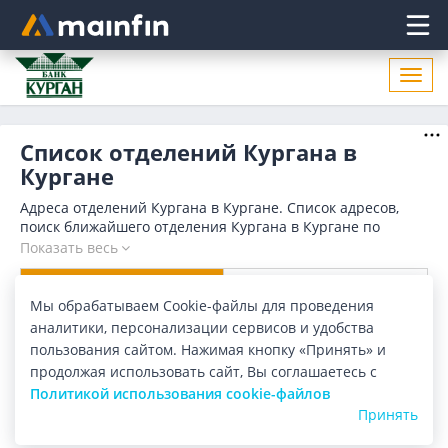
Главное меню
Откр
нави
Список отделений Кургана в
Кургане
Адреса отделений Кургана в Кургане. Список адресов,
поиск ближайшего отделения Кургана в Кургане по
адресу, названию. Часы работы, телефоны, контактные
Показать весь
данные.
Отделения
Банкоматы
Мы обрабатываем Cookie-файлы для проведения
аналитики, персонализации сервисов и удобства
Все банки
Карта
Список
пользования сайтом. Нажимая кнопку «Принять» и
продолжая использовать сайт, Вы соглашаетесь с
Город:
Курган
Политикой использования cookie-файлов
Принять
Найдено в Кургане
6 отделений