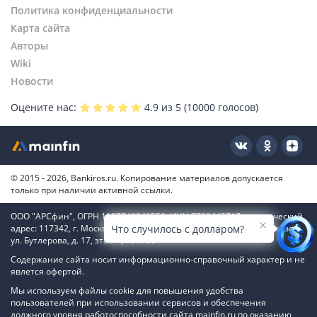
Политика конфиденциальности
Карта сайта
Авторы
Wiki
Новости
Оцените нас:
4.9
из 5 (
10000
голосов)
© 2015 - 2026, Bankiros.ru. Копирование материалов допускается
только при наличии активной ссылки.
ООО "АРСфин", ОГРН 1187746346556, ИНН 7722445717, юридический
адрес: 117342, г. Москва, вн. тер. г. муниципальный округ Коньково,
Что случилось с долларом?
ул. Бутлерова, д. 17, этаж 4, ком. 66
Содержание сайта носит информационно-справочный характер и не
явлется офертой.
Мы используем файлы cookie для повышения удобства
пользователей при использовании сервисов и обеспечения
должного уровня работоспособности сайта mainfin.ru по оказанию