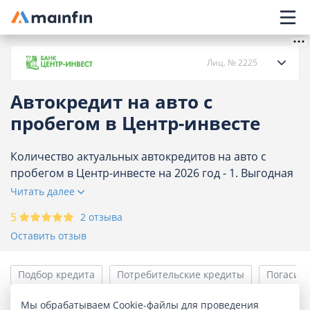
Главное меню
Лиц. № 2225
Автокредит на авто с
О банке
пробегом в Центр-инвесте
Кредиты
Количество актуальных автокредитов на авто с
пробегом в Центр-инвесте на 2026 год - 1. Выгодная
процентная ставка. Срок кредитования до 84
Читать далее
Карты
месяцев. Воспользуйтесь кредитным калькулятором
5
2 отзыва
для выбора подходящего кредита на подержанный
Вклады
Оставить отзыв
автомобиль и оставьте онлайн заявку.
Отделения
Подбор кредита
Потребительские кредиты
Погасить
Мы обрабатываем Cookie-файлы для проведения
Банкоматы
Мы подобрали для вас 1 кредит