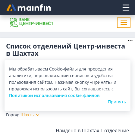
Главное меню
Откр
нави
Список отделений Центр-инвеста
в Шахтах
Адреса отделений Центр-инвеста в Шахтах. Список
адресов, поиск ближайшего отделения Центр-инвеста в
Мы обрабатываем Cookie-файлы для проведения
Шахтах по адресу, названию. Часы работы, телефоны,
Показать весь
аналитики, персонализации сервисов и удобства
контактные данные.
пользования сайтом. Нажимая кнопку «Принять» и
Отделения
Банкоматы
продолжая использовать сайт, Вы соглашаетесь с
Политикой использования cookie-файлов
Принять
Все банки
Карта
Список
Город:
Шахты
Найдено в Шахтах
1 отделение