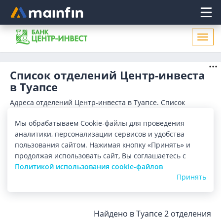
Главное меню
Откр
нави
Список отделений Центр-инвеста
в Туапсе
Адреса отделений Центр-инвеста в Туапсе. Список
адресов, поиск ближайшего отделения Центр-инвеста в
Туапсе по адресу, названию. Часы работы, телефоны,
Показать весь
Мы обрабатываем Cookie-файлы для проведения
контактные данные.
аналитики, персонализации сервисов и удобства
Отделения
Банкоматы
пользования сайтом. Нажимая кнопку «Принять» и
продолжая использовать сайт, Вы соглашаетесь с
Политикой использования cookie-файлов
Все банки
Карта
Список
Принять
Город:
Туапсе
Найдено в Туапсе
2 отделения