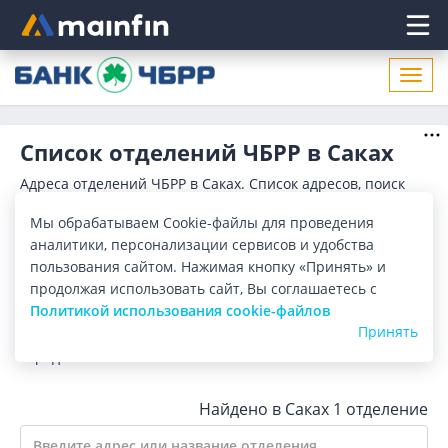
Главное меню
Откр
нави
Список отделений ЧБРР в Саках
Адреса отделений ЧБРР в Саках. Список адресов, поиск
ближайшего отделения ЧБРР в Саках по адресу,
названию. Часы работы, телефоны, контактные данные.
Мы обрабатываем Cookie-файлы для проведения
Показать весь
аналитики, персонализации сервисов и удобства
Отделения
Банкоматы
пользования сайтом. Нажимая кнопку «Принять» и
продолжая использовать сайт, Вы соглашаетесь с
Политикой использования cookie-файлов
Все банки
Карта
Список
Принять
Город:
Саки
Найдено в Саках
1 отделение