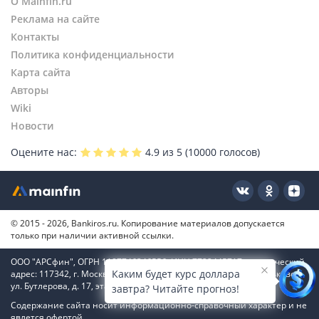
О Mainfin.ru
Реклама на сайте
Контакты
Политика конфиденциальности
Карта сайта
Авторы
Wiki
Новости
Оцените нас:
4.9
из 5 (
10000
голосов)
© 2015 - 2026, Bankiros.ru. Копирование материалов допускается
только при наличии активной ссылки.
ООО "АРСфин", ОГРН 1187746346556, ИНН 7722445717, юридический
Каким будет курс доллара
адрес: 117342, г. Москва, вн. тер. г. муниципальный округ Коньково,
ул. Бутлерова, д. 17, этаж 4, ком. 66
завтра? Читайте прогноз!
Содержание сайта носит информационно-справочный характер и не
явлется офертой.