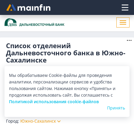
Главное меню
Откр
нави
Список отделений
Дальневосточного банка в Южно-
Сахалинске
Адреса отделений Дальневосточного банка в Южно-
Сахалинске. Список адресов, поиск ближайшего
Мы обрабатываем Cookie-файлы для проведения
отделения Дальневосточного банка в Южно-Сахалинске
Показать весь
аналитики, персонализации сервисов и удобства
по адресу, названию. Часы работы, телефоны, контактные
пользования сайтом. Нажимая кнопку «Принять» и
данные.
Отделения
Банкоматы
продолжая использовать сайт, Вы соглашаетесь с
Политикой использования cookie-файлов
Принять
Все банки
Карта
Список
Город:
Южно-Сахалинск