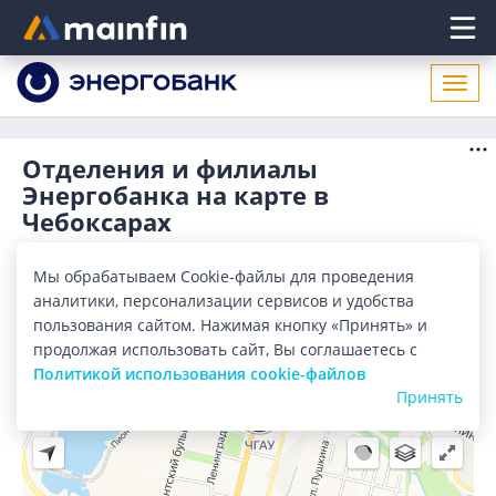
Главное меню
Откр
нави
Отделения и филиалы
Энергобанка на карте в
Чебоксарах
Мы обрабатываем Cookie-файлы для проведения
Все банки
Карта
Список
аналитики, персонализации сервисов и удобства
пользования сайтом. Нажимая кнопку «Принять» и
Город:
Чебоксары
продолжая использовать сайт, Вы соглашаетесь с
Политикой использования cookie-файлов
Принять