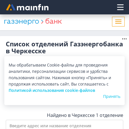
Главное меню
Откр
нави
Список отделений Газэнергобанка
в Черкесске
Адреса отделений Газэнергобанка в Черкесске. Список
Мы обрабатываем Cookie-файлы для проведения
адресов, поиск ближайшего отделения Газэнергобанка в
Черкесске по адресу, названию. Часы работы, телефоны,
аналитики, персонализации сервисов и удобства
Показать весь
контактные данные.
пользования сайтом. Нажимая кнопку «Принять» и
продолжая использовать сайт, Вы соглашаетесь с
Все банки
Карта
Список
Политикой использования cookie-файлов
Принять
Город:
Черкесск
Найдено в Черкесске
1 отделение