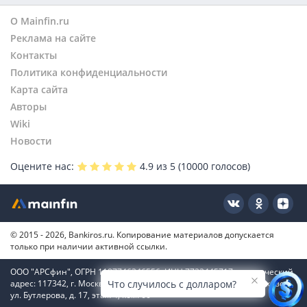
О Mainfin.ru
Реклама на сайте
Контакты
Политика конфиденциальности
Карта сайта
Авторы
Wiki
Новости
Оцените нас:
4.9
из 5 (
10000
голосов)
© 2015 - 2026, Bankiros.ru. Копирование материалов допускается
только при наличии активной ссылки.
ООО "АРСфин", ОГРН 1187746346556, ИНН 7722445717, юридический
адрес: 117342, г. Москва, вн. тер. г. муниципальный округ Коньково,
Что случилось с долларом?
ул. Бутлерова, д. 17, этаж 4, ком. 66